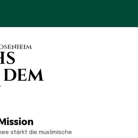
Rosenheim
hs
 dem
n
Mission
ee stärkt die muslimische