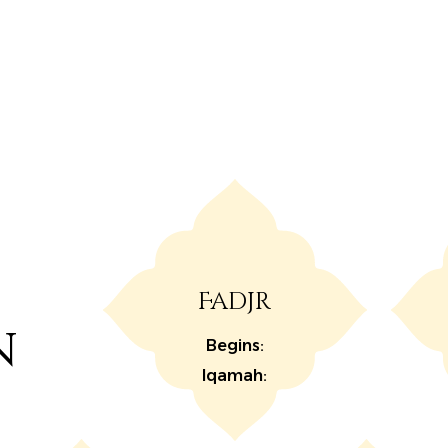
Fadjr
n
Begins:
Iqamah: