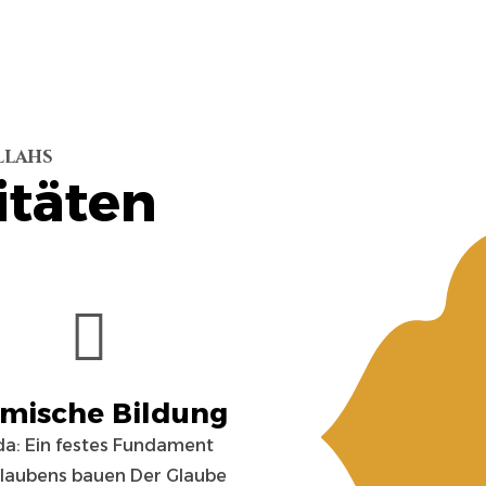
llahs
itäten
amische Bildung
da: Ein festes Fundament
laubens bauen Der Glaube