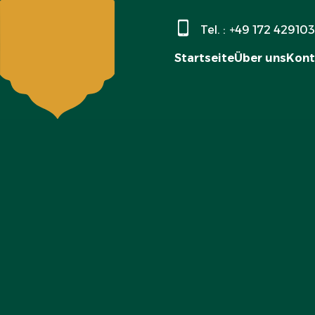
Tel. :
+49 172 42910
Startseite
Über uns
Kont