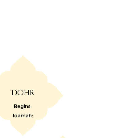
Dohr
Begins:
Iqamah: