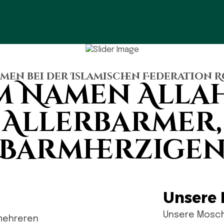
en bei der Islamischen Federation 
m Namen Alla
 Allerbarmer,
Barmherzige
Unsere 
Unsere Mosch
 mehreren