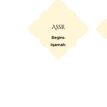
Assr
Begins:
Iqamah: