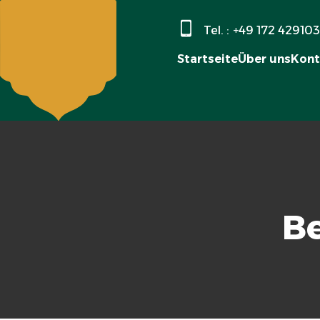
Tel. :
+49 172 42910
Startseite
Über uns
Kont
B