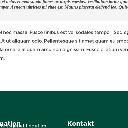
 et netus et malesuada fames ac turpis egestas. Vestibulum tortor quam, 
per. Aenean ultricies mi vitae est. Mauris placerat eleifend leo. Quis
nec massa. Fusce finibus est vel sodales tempor. Sed ege
Ut ut aliquam odio. Pellentesque sit amet quam euismod, 
 Nulla ornare aliquam arcu non dignissim. Fusce pretium ven
um.
mation
Kontakt
itagsgebet findet im