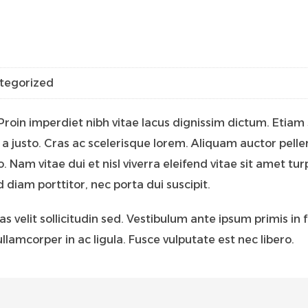
tegorized
Proin imperdiet nibh vitae lacus dignissim dictum. Etiam s
 a justo. Cras ac scelerisque lorem. Aliquam auctor pell
ro. Nam vitae dui et nisl viverra eleifend vitae sit amet tu
d diam porttitor, nec porta dui suscipit.
 velit sollicitudin sed. Vestibulum ante ipsum primis in fa
lamcorper in ac ligula. Fusce vulputate est nec libero.